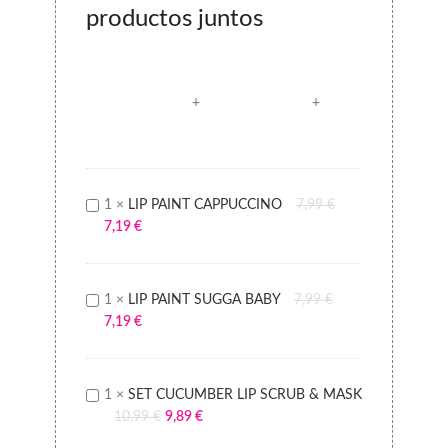
productos juntos
LIP
1
×
LIP PAINT CAPPUCCINO
7,99
€
PAINT
7,19
€
CAPPUCCINO
LIP
1
×
LIP PAINT SUGGA BABY
7,99
€
PAINT
7,19
€
SUGGA
BABY
SET
1
×
SET CUCUMBER LIP SCRUB & MASK
CUCUMBER
10,99
€
9,89
€
LIP