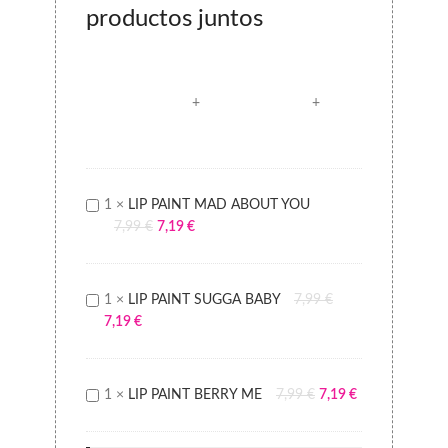
productos juntos
LIP
1
×
LIP PAINT MAD ABOUT YOU
PAINT
7,99
€
7,19
€
MAD
ABOUT
YOU
LIP
1
×
LIP PAINT SUGGA BABY
7,99
€
PAINT
7,19
€
SUGGA
BABY
LIP
1
×
LIP PAINT BERRY ME
7,99
€
7,19
€
PAINT
BERRY