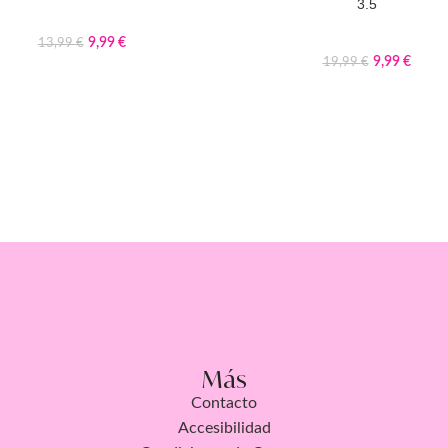
3.5
9,99
€
13,99
€
9,99
€
19,99
€
Más
Contacto
Accesibilidad