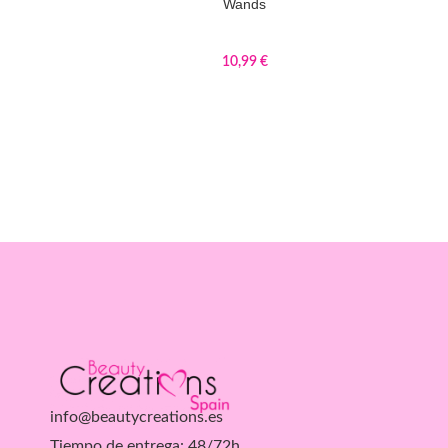
Wands
10,99
€
info@beautycreations.es
Tiempo de entrega: 48/72h