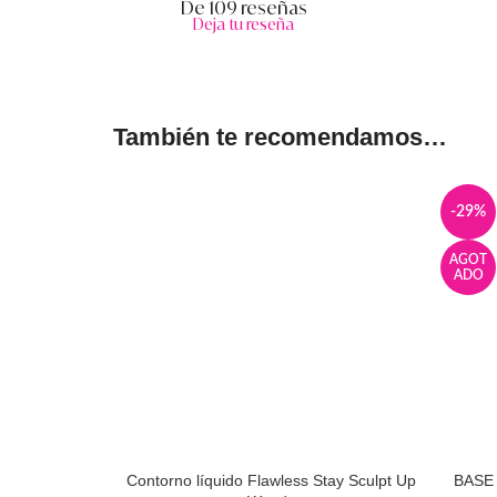
De 109 reseñas
Deja tu reseña
También te recomendamos…
-29%
AGOT
ADO
Contorno líquido Flawless Stay Sculpt Up
BASE