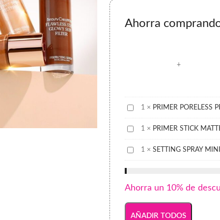
Ahorra comprando 
PRIMER
1
×
PRIMER PORELESS 
PORELESS
PRIMER
1
×
PRIMER STICK MATT
PREP&PRIME
STICK
SETTING
1
×
SETTING SPRAY MINI
MATTE
SPRAY
MINI
VOL.1
Ahorra un 10% de desc
AÑADIR TODOS