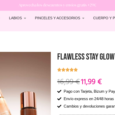
Aprovecha los descuentos y envíos gratis +29€
LABIOS
PINCELES Y ACCESORIOS
CUERPO Y P
FLAWLESS STAY GLOWY
16,99
€
11,99
€
Pago con Tarjeta, Bizum y Pa
Envío express en 24/48 horas
Cambios y devoluciones garan