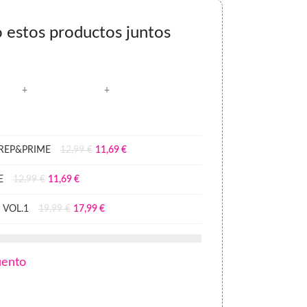
estos productos juntos
PREP&PRIME
12,99
€
11,69
€
E
12,99
€
11,69
€
 VOL.1
19,99
€
17,99
€
uento