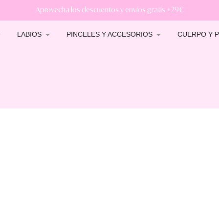
Aprovecha los descuentos y envíos gratis +29€
LABIOS
PINCELES Y ACCESORIOS
CUERPO Y P